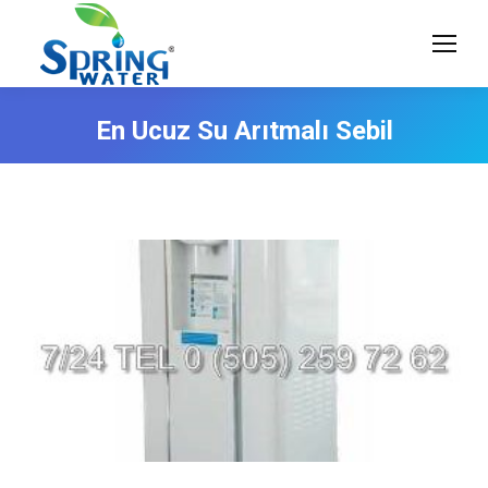
En Ucuz Su Arıtmalı Sebil