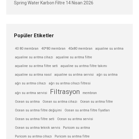
Spring Water Karbon Filtre
14 Nisan 2026
Popüler Etiketler
40 80 membran
40*80 membran
40x80 membran
aqualine su arıtma
aqualine su arıtma cihazı
aqualine su arıtma filtre
aqualine su arıtma filtre seti
aqualine su arıtma filtre takımı
aqualine su arıtma nasıl
aqualine su arıtma servisi
ağrı su arıtma
ağrı su arıtma cihazı
ağrı su arıtma cihazı filtresi
Filtrasyon
ağrı su arıtma servisi
membran
Ocean su arıtma
Ocean su arıtma cihazı
Ocean su arıtma filtre
Ocean su arıtma filtre değişimi
Ocean su arıtma filtre fiyatları
Ocean su arıtma filtre seti
Ocean su arıtma servisi
Ocean su arıtma teknik servis
Puricom su arıtma
Puricom su arıtma cihazı
Puricom su arıtma filtre